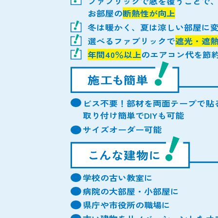
ファブリックで窓を覆うことで
お部屋の
断熱性が向上
冬は暖かく、夏は涼しい部屋に
選べるファブリックで
遮光・遮
年間40％以上
のエアコン代を節
ビス不要！部材を両面テープで貼
取り付け簡単でDIYも可能
サイズオーダー可能
学校の古い教室に
病院の大部屋・小部屋に
県庁や市役所の職場に