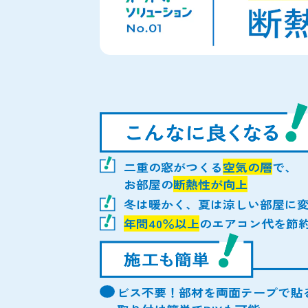
二重の窓がつくる
空気の層
で、
お部屋の
断熱性が向上
冬は暖かく、夏は涼しい部屋に
年間40％以上
のエアコン代を節
ビス不要！部材を両面テープで貼