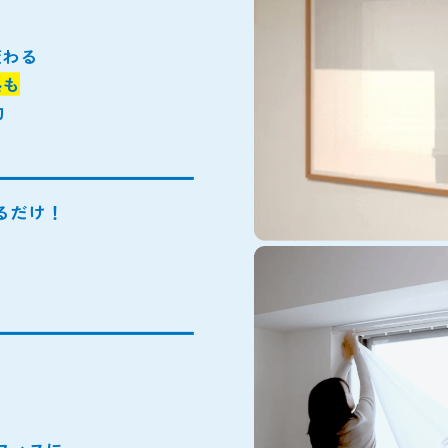
、
変わる
熱も
約
るだけ！