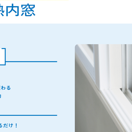
変わる
約
るだけ！